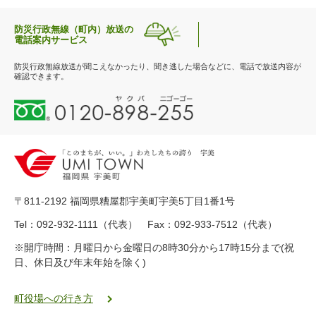
防災行政無線（町内）放送の
電話案内サービス
防災行政無線放送が聞こえなかったり、聞き逃した場合などに、電話で放送内容が
確認できます。
0
1
2
0
-
8
9
〒811-2192 福岡県糟屋郡宇美町宇美5丁目1番1号
8
-
Tel：092-932-1111（代表） Fax：092-933-7512（代表）
2
※開庁時間：月曜日から金曜日の8時30分から17時15分まで(祝
5
日、休日及び年末年始を除く)
5
ヤ
ク
町役場への行き方
バ