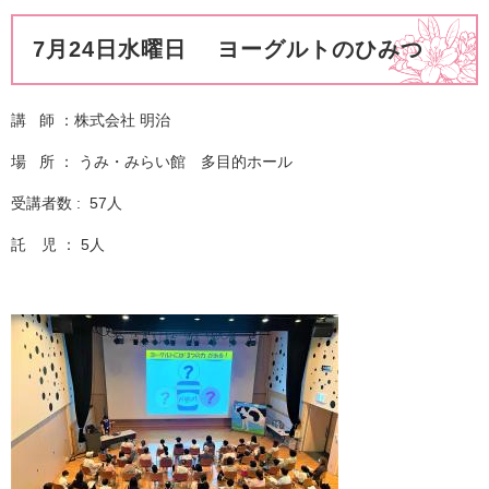
7月24日水曜日 ヨーグルトのひみつ
講 師 ：株式会社 明治
場 所 ： うみ・みらい館 多目的ホール
受講者数 : 57人
託 児 ： 5人