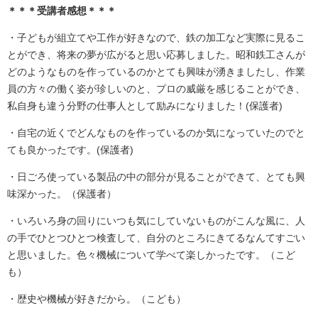
＊＊＊受講者感想＊＊＊
・子どもが組立てや工作が好きなので、鉄の加工など実際に見るこ
とができ、将来の夢が広がると思い応募しました。昭和鉄工さんが
どのようなものを作っているのかとても興味が湧きましたし、作業
員の方々の働く姿が珍しいのと、プロの威厳を感じることができ、
私自身も違う分野の仕事人として励みになりました！(保護者)
・自宅の近くでどんなものを作っているのか気になっていたのでと
ても良かったです。(保護者)
・日ごろ使っている製品の中の部分が見ることができて、とても興
味深かった。（保護者）
​・いろいろ身の回りにいつも気にしていないものがこんな風に、人
の手でひとつひとつ検査して、自分のところにきてるなんてすごい
と思いました。色々機械について学べて楽しかったです。​（こど
も）
・歴史や機械が好きだから。（こども）