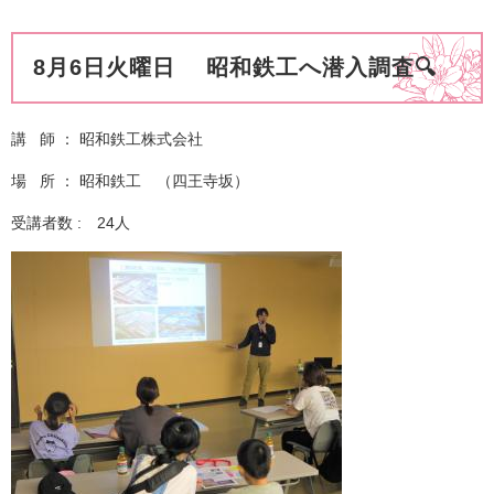
8月6日火曜日 昭和鉄工へ潜入調査🔍
講 師 ： 昭和鉄工株式会社
場 所 ： 昭和鉄工 （四王寺坂）
受講者数 : 24人