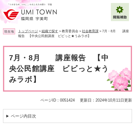
ペ
メ
ー
ニ
ジ
ュ
の
ー
先
を
トップページ
>
組織で探す
>
教育委員会
>
社会教育課
>
7月・8月 講座
現在地
頭
飛
報告 【中央公民館講座 ビビっと★うみラボ】
で
ば
拡大
文字サイズ
標準
す
し
本
。
て
文
7月・8月 講座報告 【中
背景色変更
白
黒
青
本
文
央公民館講座 ビビっと★う
へ
Multilingual（English・中文・한글）
みラボ】
ページID：0051424
更新日：2024年10月11日更新
ページ内目次