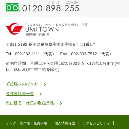
0
1
2
0
-
8
9
〒811-2192 福岡県糟屋郡宇美町宇美5丁目1番1号
8
-
Tel：092-932-1111（代表） Fax：092-933-7512（代表）
2
※開庁時間：月曜日から金曜日の8時30分から17時15分まで(祝
5
日、休日及び年末年始を除く)
5
ヤ
ク
町役場への行き方
バ
各課連絡先一覧
二
ゴ
窓口延長・休日の取扱業務
ー
ゴ
ー
リンク・著作権・免責事項
個人情報保護
アクセシビリティ