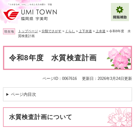
ペ
メ
ー
ニ
ジ
ュ
の
ー
先
を
トップページ
>
分類でさがす
>
くらし
>
上下水道
>
上水道
>
令和8年度 水
現在地
頭
飛
質検査計画
で
ば
拡大
文字サイズ
標準
す
し
本
。
て
文
令和8年度 水質検査計画
背景色変更
白
黒
青
本
文
へ
Multilingual（English・中文・한글）
ページID：0067616
更新日：2026年3月24日更新
ページ内目次
水質検査計画について