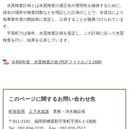
水質検査計画とは水質検査の適正化や透明性を確保するために、
採水の場所や検査回数などを明記した計画のことで、水道法により
毎事業年度の開始前に策定し、公表することが義務づけられていま
す。
宇美町では毎年、水質検査計画を策定し、この計画に沿って水質
検査を行い、結果を公表しています。
令和8年度 水質検査計画 [PDFファイル／3.1MB]
このページに関するお問い合わせ先
町長部局
上下水道課
業務・浄水施設係
〒811-2192
福岡県糟屋郡宇美町宇美5-1-1南館
Tel：092-934-2225
Fax：092-933-7512