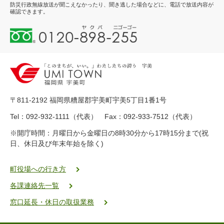
防災行政無線放送が聞こえなかったり、聞き逃した場合などに、電話で放送内容が
確認できます。
0
1
2
0
-
8
9
〒811-2192 福岡県糟屋郡宇美町宇美5丁目1番1号
8
-
Tel：092-932-1111（代表） Fax：092-933-7512（代表）
2
※開庁時間：月曜日から金曜日の8時30分から17時15分まで(祝
5
日、休日及び年末年始を除く)
5
ヤ
ク
町役場への行き方
バ
各課連絡先一覧
二
ゴ
窓口延長・休日の取扱業務
ー
ゴ