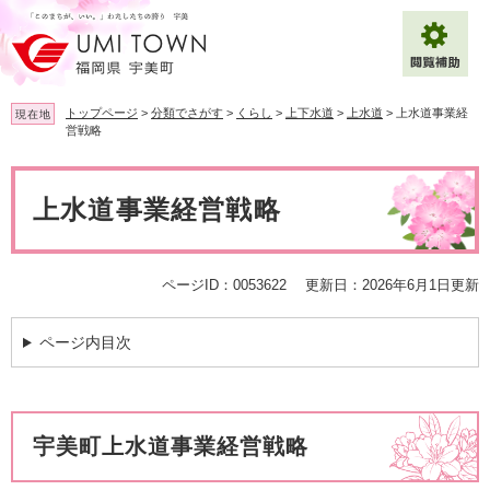
ペ
メ
ー
ニ
ジ
ュ
の
ー
先
を
トップページ
>
分類でさがす
>
くらし
>
上下水道
>
上水道
>
上水道事業経
現在地
頭
飛
営戦略
で
ば
拡大
文字サイズ
標準
す
し
本
。
て
文
上水道事業経営戦略
背景色変更
白
黒
青
本
文
へ
Multilingual（English・中文・한글）
ページID：0053622
更新日：2026年6月1日更新
ページ内目次
宇美町上水道事業経営戦略