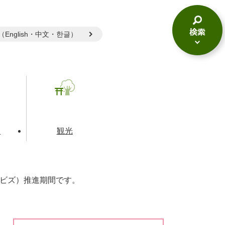
gual（English・中文・한글）
検
索
メ
ニ
ュ
ー
て
観光
ビズ）推進期間です。
とじる
とじる
とじる
和