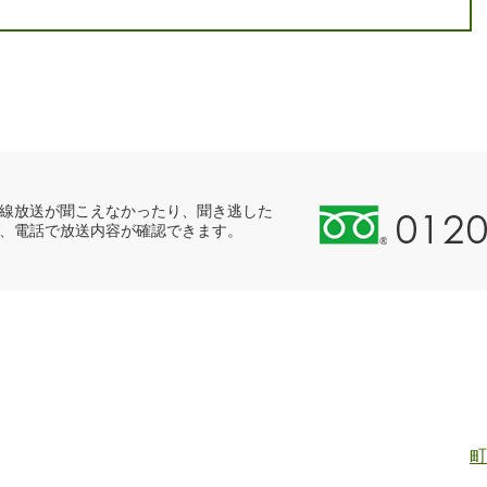
0
線放送が聞こえなかったり、聞き逃した
、電話で放送内容が確認できます。
1
2
0
-
8
9
8
-
2
町
5