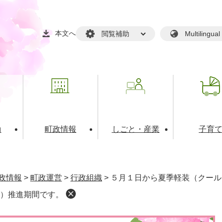
本文へ
閲覧補助
Multilin
動
町政情報
しごと・産業
子育
戸籍・マイナンバー
・生涯学習
税金・料金(個人向け）
文化・スポーツ
広報
税金（事業者向け）
政情報
>
町政運営
>
行政組織
>
５月１日から夏季軽装（クール
境・衛生
るさと納税
上下水道
職員採用情報
）推進期間です。
・開発
人権・男女共同参画・平