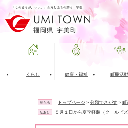
ペ
メ
ー
ニ
ジ
ュ
の
ー
先
を
頭
飛
で
ば
す
し
。
て
本
文
くらし
健康・福祉
町民活
へ
ライフインデックス
福祉・介護
地域コミュニティ
町の概要
入札・発注情報
住民票・
健康
社会教育
町政運営
産業振興
トップページ
>
分類でさがす
>
町
現在地
保険・年金
共働・ボランティア
歴史と文化財
広告事業
ごみ・環
施設案内
企業版ふ
５月１日から夏季軽装（クールビズ
足あと
道路・交通・住まい
財政・管財情報
都市計画
本