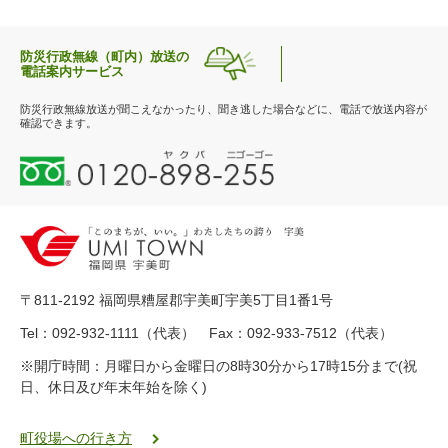
防災行政無線（町内）放送の
電話案内サービス
防災行政無線放送が聞こえなかったり、聞き逃した場合などに、電話で放送内容が
確認できます。
0
1
2
0
-
8
9
〒811-2192 福岡県糟屋郡宇美町宇美5丁目1番1号
8
-
Tel：092-932-1111（代表） Fax：092-933-7512（代表）
2
※開庁時間：月曜日から金曜日の8時30分から17時15分まで(祝
5
日、休日及び年末年始を除く)
5
ヤ
ク
町役場への行き方