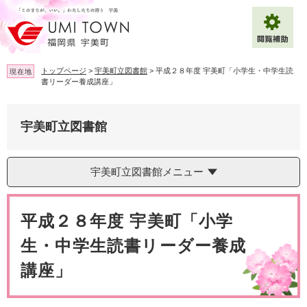
ペ
メ
ー
ニ
ジ
ュ
の
ー
先
を
トップページ
>
宇美町立図書館
>
平成２８年度 宇美町「小学生・中学生読
現在地
頭
飛
書リーダー養成講座」
で
ば
拡大
文字サイズ
標準
す
し
。
て
宇美町立図書館
背景色変更
白
黒
青
本
文
へ
Multilingual（English・中文・한글）
宇美町立図書館メニュー
本
文
平成２８年度 宇美町「小学
生・中学生読書リーダー養成
講座」