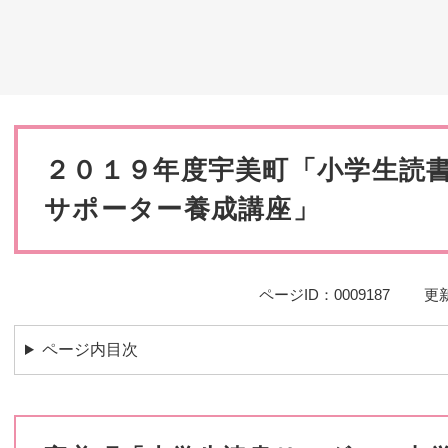
災・安全
本
文
２０１９年度宇美町「小学生読
サポーター養成講座」
ページID：0009187
更新
ページ内目次