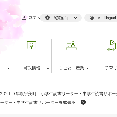
本文へ
閲覧補助
Multilin
動
町政情報
しごと・産業
子育
戸籍・マイナンバー
・生涯学習
税金・料金(個人向け）
文化・スポーツ
広報
税金（事業者向け）
２０１９年度宇美町「小学生読書リーダー・中学生読書サポー
境・衛生
るさと納税
上下水道
職員採用情報
ーダー・中学生読書サポーター養成講座」
・開発
人権・男女共同参画・平