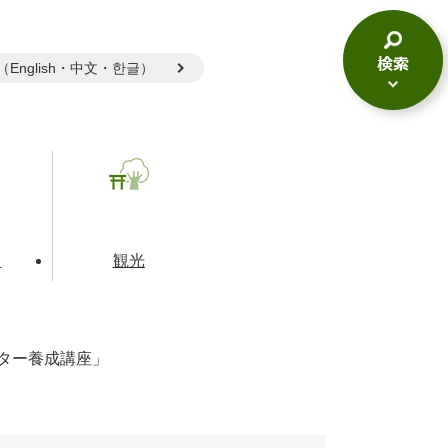
gual（English・中文・한글）
検
索
メ
ニ
ュ
ー
て
観光
ター養成講座」
とじる
とじる
とじる
和