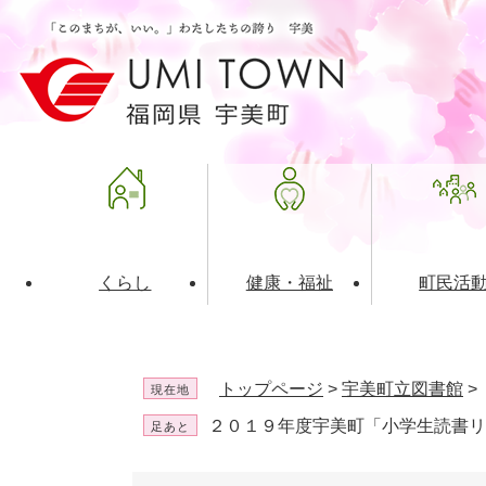
ペ
メ
ー
ニ
ジ
ュ
の
ー
先
を
頭
飛
で
ば
す
し
。
て
本
文
くらし
健康・福祉
町民活
へ
ライフインデックス
福祉・介護
地域コミュニティ
町の概要
入札・発注情報
住民票・
健康
社会教育
町政運営
産業振興
トップページ
>
宇美町立図書館
>
現在地
保険・年金
共働・ボランティア
歴史と文化財
広告事業
ごみ・環
施設案内
企業版ふ
２０１９年度宇美町「小学生読書リ
足あと
道路・交通・住まい
財政・管財情報
都市計画