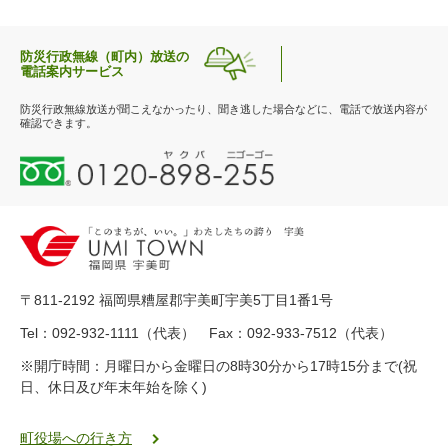
防災行政無線（町内）放送の
電話案内サービス
防災行政無線放送が聞こえなかったり、聞き逃した場合などに、電話で放送内容が
確認できます。
0
1
2
0
-
8
9
〒811-2192 福岡県糟屋郡宇美町宇美5丁目1番1号
8
-
Tel：092-932-1111（代表） Fax：092-933-7512（代表）
2
※開庁時間：月曜日から金曜日の8時30分から17時15分まで(祝
5
日、休日及び年末年始を除く)
5
ヤ
ク
町役場への行き方