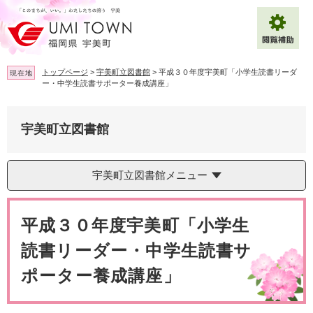
ペ
メ
ー
ニ
ジ
ュ
の
ー
先
を
トップページ
>
宇美町立図書館
>
平成３０年度宇美町「小学生読書リーダ
現在地
頭
飛
ー・中学生読書サポーター養成講座」
で
ば
拡大
文字サイズ
標準
す
し
。
て
宇美町立図書館
背景色変更
白
黒
青
本
文
へ
Multilingual（English・中文・한글）
宇美町立図書館メニュー
本
文
平成３０年度宇美町「小学生
読書リーダー・中学生読書サ
ポーター養成講座」