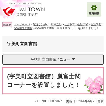
ペ
メ
ー
ニ
ジ
ュ
の
ー
先
を
トップページ
>
分類でさがす
>
町民活動
>
社会教育・生涯学習
>
生涯学習
>
現在地
頭
飛
宇美町立図書館
>
(宇美町立図書館）嵐富士関コーナーを設置しました！
で
ば
拡大
文字サイズ
標準
す
し
。
て
宇美町立図書館
背景色変更
白
黒
青
本
文
へ
Multilingual（English・中文・한글）
宇美町立図書館メニュー
本
文
(宇美町立図書館）嵐富士関
コーナーを設置しました！
ページID：0069097
更新日：2026年6月2日更新