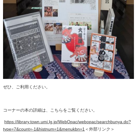
ぜひ、ご利用ください。
コーナーの本の詳細は、こちらをご覧ください。
https://library.town.umi.lg.jp/WebOpac/webopac/searchbunya.do?
type=7&count=-1&histnum=1&menukbn=1
＜外部リンク＞