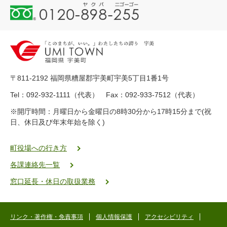
0
1
2
0
-
8
9
〒811-2192 福岡県糟屋郡宇美町宇美5丁目1番1号
8
-
Tel：092-932-1111（代表） Fax：092-933-7512（代表）
2
※開庁時間：月曜日から金曜日の8時30分から17時15分まで(祝
5
日、休日及び年末年始を除く)
5
ヤ
ク
町役場への行き方
バ
各課連絡先一覧
二
ゴ
窓口延長・休日の取扱業務
ー
ゴ
ー
リンク・著作権・免責事項
個人情報保護
アクセシビリティ