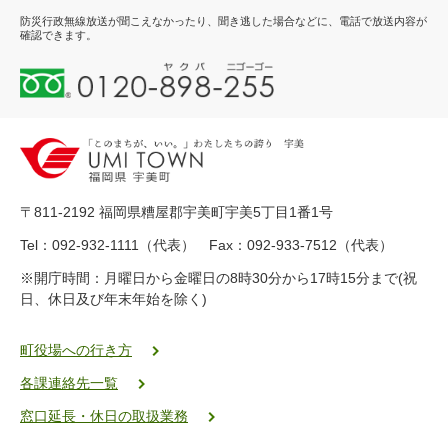
防災行政無線放送が聞こえなかったり、聞き逃した場合などに、電話で放送内容が
確認できます。
0
1
2
0
-
8
9
〒811-2192 福岡県糟屋郡宇美町宇美5丁目1番1号
8
-
Tel：092-932-1111（代表） Fax：092-933-7512（代表）
2
※開庁時間：月曜日から金曜日の8時30分から17時15分まで(祝
5
日、休日及び年末年始を除く)
5
ヤ
ク
町役場への行き方
バ
各課連絡先一覧
二
ゴ
窓口延長・休日の取扱業務
ー