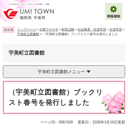
ペ
メ
ー
ニ
ジ
ュ
の
ー
先
を
トップページ
>
分類でさがす
>
町民活動
>
社会教育・生涯学習
>
生涯学習
>
現在地
頭
飛
宇美町立図書館
>
（宇美町立図書館）ブックリスト春号を発行しました
で
ば
拡大
文字サイズ
標準
す
し
。
て
宇美町立図書館
背景色変更
白
黒
青
本
文
へ
Multilingual（English・中文・한글）
宇美町立図書館メニュー
本
文
（宇美町立図書館）ブックリ
スト春号を発行しました
ページID：0067428
更新日：2026年3月19日更新