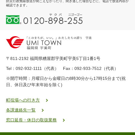
防災行政無線放送が聞こえなかったり、聞き逃した場合などに、電話で放送内容が
確認できます。
0
1
2
0
-
8
9
〒811-2192 福岡県糟屋郡宇美町宇美5丁目1番1号
8
-
Tel：092-932-1111（代表） Fax：092-933-7512（代表）
2
※開庁時間：月曜日から金曜日の8時30分から17時15分まで(祝
5
日、休日及び年末年始を除く)
5
ヤ
ク
町役場への行き方
バ
各課連絡先一覧
二
ゴ
窓口延長・休日の取扱業務
ー
ゴ