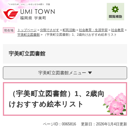
ペ
メ
ー
ニ
ジ
ュ
の
ー
先
を
トップページ
>
分類でさがす
>
町民活動
>
社会教育・生涯学習
>
社会教育
>
現在地
頭
飛
宇美町立図書館
>
（宇美町立図書館）1、2歳向けおすすめ絵本リスト
で
ば
拡大
文字サイズ
標準
す
し
。
て
宇美町立図書館
背景色変更
白
黒
青
本
文
へ
Multilingual（English・中文・한글）
宇美町立図書館メニュー
本
文
（宇美町立図書館）1、2歳向
けおすすめ絵本リスト
ページID：0065816
更新日：2026年1月4日更新