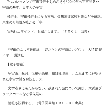
7つのレッスンで宇宙飛行士をめざそう! 2040年の宇宙開発や、
宇宙の基本、日本人の宇宙
飛行士、宇宙飛行士になる方法、仮想選抜試験対策などを解説。
未来の可能性が広がる「宇
宙飛行士マインド」も紹介します。（ＴＯＯＬｉ出典）
『宇宙のふしぎ最前線! -謎だらけの宇宙にいどむ-』 大須賀 健
／著 講談社
【電子書籍】
宇宙論、銀河、恒星や惑星、相対性理論…。これまでに解明さ
れた宇宙の謎を解説し、天
文学者さえもわからない、残された謎について紹介。大質量ブ
ラックホールなど最先端の
情報も説明する。（電子図書館ＴＲＣ－ＤＬ出典）​