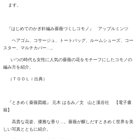
ます。
​​ 『はじめてのかぎ針編み薔薇づくしコモノ』 アップルミンツ
ヘアゴム、コサージュ、トートバッグ、ルームシューズ、コー
スター、マルチカバー…。
いつの時代も女性に人気の薔薇の花をモチーフにしたコモノの
編み方を紹介。
（ＴＯＯＬｉ出典）
『ときめく薔薇図鑑』 元木 はるみ／文 山と溪谷社
【電子書
籍】
高貴な花姿、優雅な香り…。薔薇が醸しだすときめく世界を美
しい写真とともに紹介。