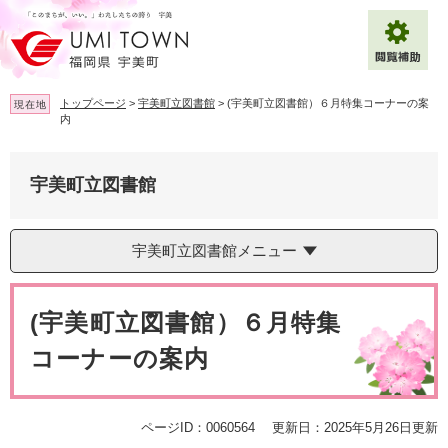
ペ
メ
ー
ニ
ジ
ュ
の
ー
先
を
トップページ
>
宇美町立図書館
>
(宇美町立図書館）６月特集コーナーの案
現在地
頭
飛
内
で
ば
拡大
文字サイズ
標準
す
し
。
て
宇美町立図書館
背景色変更
白
黒
青
本
文
へ
Multilingual（English・中文・한글）
宇美町立図書館メニュー
本
文
(宇美町立図書館）６月特集
コーナーの案内
ページID：0060564
更新日：2025年5月26日更新