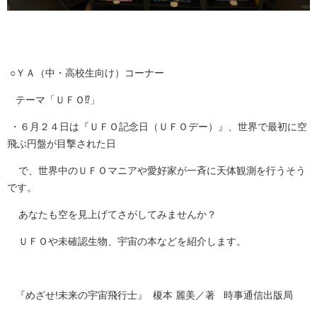
○ＹＡ（中・高校生向け）コーナー
テーマ「ＵＦＯ⁉」
・６月２４日は『ＵＦＯ記念日（ＵＦＯデー）』、世界で最初に空
飛ぶ円盤が目撃された日
で、世界中のＵＦＯマニアや愛好家が一斉に天体観測を行うそう
です。
あなたも空を見上げてさがしてみませんか？
ＵＦＯや未確認生物、宇宙の本などを紹介します。
『めざせ!未来の宇宙飛行士』 榎本 麗美／著 時事通信出版局