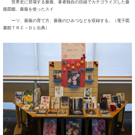
世界史に登場する薔薇、著者独自の目線でカテゴライズした薔
薇図鑑、薔薇を使ったスイ
ーツ、薔薇の育て方、薔薇のひみつなどを収録する。​（電子図
書館ＴＲＣ－ＤＬ出典）​