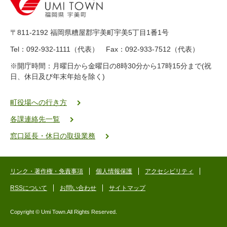
-
8
9
〒811-2192 福岡県糟屋郡宇美町宇美5丁目1番1号
8
-
Tel：092-932-1111（代表） Fax：092-933-7512（代表）
2
※開庁時間：月曜日から金曜日の8時30分から17時15分まで(祝
5
日、休日及び年末年始を除く)
5
ヤ
ク
町役場への行き方
バ
各課連絡先一覧
二
ゴ
窓口延長・休日の取扱業務
ー
ゴ
ー
リンク・著作権・免責事項
個人情報保護
アクセシビリティ
RSSについて
お問い合わせ
サイトマップ
Copyright © Umi Town.All Rights Reserved.