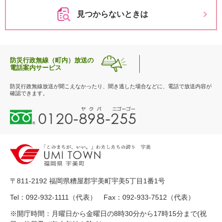
見つからないときは
防災行政無線（町内）放送の
電話案内サービス
防災行政無線放送が聞こえなかったり、聞き逃した場合などに、電話で放送内容が
確認できます。
0
1
2
0
-
8
9
〒811-2192 福岡県糟屋郡宇美町宇美5丁目1番1号
8
-
Tel：092-932-1111（代表） Fax：092-933-7512（代表）
2
※開庁時間：月曜日から金曜日の8時30分から17時15分まで(祝
5