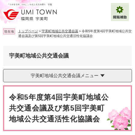
ペ
メ
ー
ニ
ジ
ュ
の
ー
先
を
トップページ
>
宇美町地域公共交通会議
>
令和5年度第4回宇美町地域公共交
現在地
頭
飛
通会議及び第5回宇美町地域公共交通活性化協議会
で
ば
拡大
文字サイズ
標準
す
し
。
て
宇美町地域公共交通会議
背景色変更
白
黒
青
本
文
へ
Multilingual（English・中文・한글）
宇美町地域公共交通会議メニュー
本
文
令和5年度第4回宇美町地域公
共交通会議及び第5回宇美町
地域公共交通活性化協議会