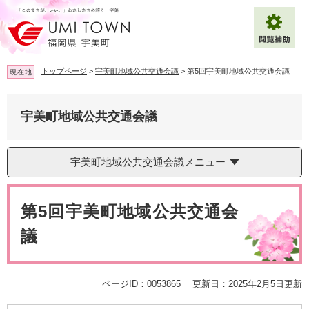
ペ
メ
ー
ニ
ジ
ュ
の
ー
先
を
トップページ
>
宇美町地域公共交通会議
>
第5回宇美町地域公共交通会議
現在地
頭
飛
で
ば
拡大
文字サイズ
標準
す
し
宇美町地域公共交通会議
。
て
背景色変更
白
黒
青
本
文
宇美町地域公共交通会議メニュー
へ
Multilingual（English・中文・한글）
本
文
第5回宇美町地域公共交通会
議
ページID：0053865
更新日：2025年2月5日更新