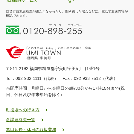
電話案内サービス
防災行政無線放送が聞こえなかったり、聞き逃した場合などに、電話で放送内容が
確認できます。
0
1
2
0
-
8
9
〒811-2192 福岡県糟屋郡宇美町宇美5丁目1番1号
8
-
Tel：092-932-1111（代表） Fax：092-933-7512（代表）
2
※開庁時間：月曜日から金曜日の8時30分から17時15分まで(祝
5
日、休日及び年末年始を除く)
5
ヤ
ク
町役場への行き方
バ
各課連絡先一覧
二
ゴ
窓口延長・休日の取扱業務
ー