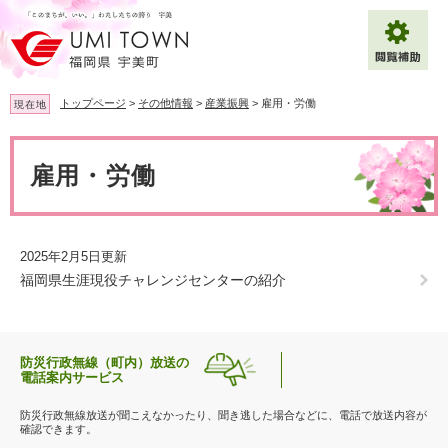
ペ
メ
ー
ニ
ジ
ュ
の
ー
先
を
トップページ
>
その他情報
>
産業振興
>
雇用・労働
現在地
頭
飛
で
ば
本
拡大
文字サイズ
標準
す
し
文
雇用・労働
。
て
背景色変更
白
黒
青
本
文
へ
Multilingual（English・中文・한글）
2025年2月5日更新
福岡県生涯現役チャレンジセンターの紹介
防災行政無線（町内）放送の
電話案内サービス
防災行政無線放送が聞こえなかったり、聞き逃した場合などに、電話で放送内容が
確認できます。