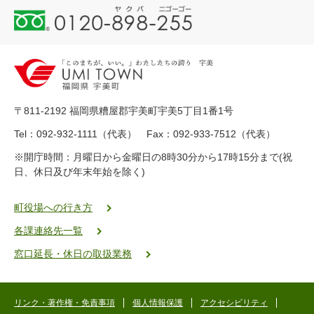
0
1
2
0
-
8
9
〒811-2192 福岡県糟屋郡宇美町宇美5丁目1番1号
8
-
Tel：092-932-1111（代表） Fax：092-933-7512（代表）
2
※開庁時間：月曜日から金曜日の8時30分から17時15分まで(祝
5
日、休日及び年末年始を除く)
5
ヤ
ク
町役場への行き方
バ
各課連絡先一覧
二
ゴ
窓口延長・休日の取扱業務
ー
ゴ
ー
リンク・著作権・免責事項
個人情報保護
アクセシビリティ