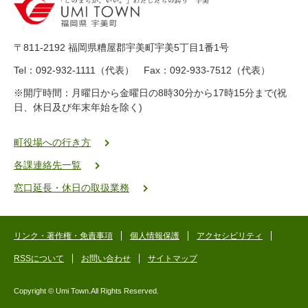
-
8
9
〒811-2192 福岡県糟屋郡宇美町宇美5丁目1番1号
8
-
Tel：092-932-1111（代表） Fax：092-933-7512（代表）
2
※開庁時間：月曜日から金曜日の8時30分から17時15分まで(祝
5
日、休日及び年末年始を除く)
5
ヤ
ク
町役場への行き方
バ
各課連絡先一覧
二
ゴ
窓口延長・休日の取扱業務
ー
ゴ
ー
リンク・著作権・免責事項
個人情報保護
アクセシビリティ
RSSについて
お問い合わせ
サイトマップ
Copyright © Umi Town.All Rights Reserved.