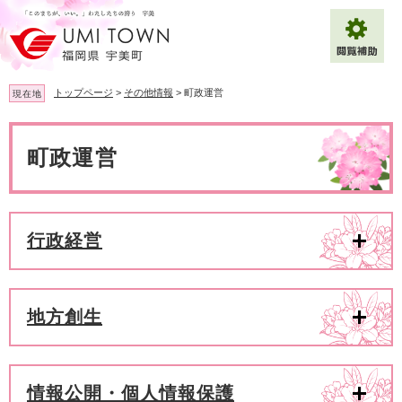
ペ
メ
ー
ニ
ジ
ュ
の
ー
先
を
トップページ
>
その他情報
>
町政運営
現在地
頭
飛
で
ば
本
拡大
文字サイズ
標準
す
し
文
町政運営
。
て
背景色変更
白
黒
青
本
文
へ
Multilingual（English・中文・한글）
行政経営
地方創生
情報公開・個人情報保護