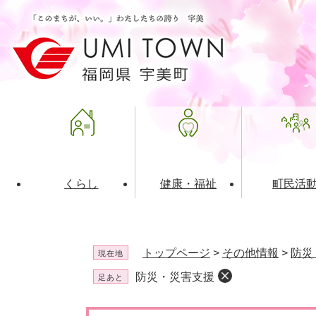
ペ
メ
ー
ニ
ジ
ュ
の
ー
先
を
頭
飛
で
ば
す
し
。
て
本
文
くらし
健康・福祉
町民活
へ
ライフインデックス
福祉・介護
地域コミュニティ
町の概要
入札・発注情報
住民票・
健康
社会教育
町政運営
産業振興
トップページ
>
その他情報
>
防災
現在地
保険・年金
共働・ボランティア
歴史と文化財
広告事業
ごみ・環
施設案内
企業版ふ
防災・災害支援
足あと
道路・交通・住まい
財政・管財情報
都市計画
本