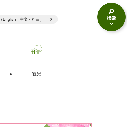
gual（English・中文・한글）
検
索
メ
ニ
ュ
ー
て
観光
とじる
とじる
とじる
和