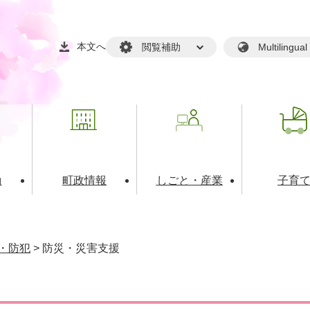
本文へ
閲覧補助
Multilin
動
町政情報
しごと・産業
子育
戸籍・マイナンバー
・生涯学習
税金・料金(個人向け）
文化・スポーツ
広報
税金（事業者向け）
・防犯
>
防災・災害支援
境・衛生
るさと納税
上下水道
職員採用情報
・開発
人権・男女共同参画・平