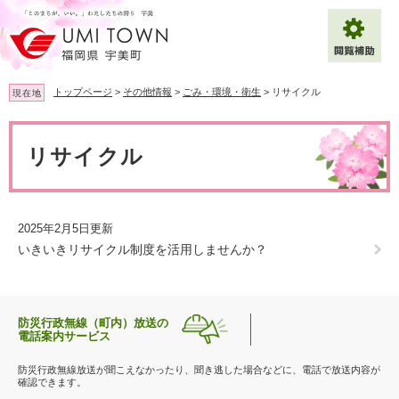
ペ
メ
ー
ニ
ジ
ュ
の
ー
先
を
トップページ
>
その他情報
>
ごみ・環境・衛生
>
リサイクル
現在地
頭
飛
で
ば
本
拡大
文字サイズ
標準
す
し
文
リサイクル
。
て
背景色変更
白
黒
青
本
文
へ
Multilingual（English・中文・한글）
2025年2月5日更新
いきいきリサイクル制度を活用しませんか？
防災行政無線（町内）放送の
電話案内サービス
防災行政無線放送が聞こえなかったり、聞き逃した場合などに、電話で放送内容が
確認できます。