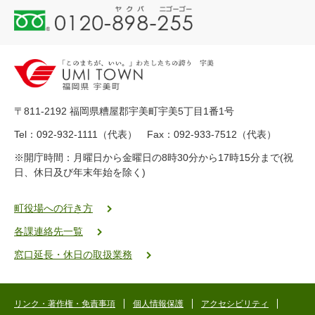
0
1
2
0
-
8
9
〒811-2192 福岡県糟屋郡宇美町宇美5丁目1番1号
8
-
Tel：092-932-1111（代表） Fax：092-933-7512（代表）
2
※開庁時間：月曜日から金曜日の8時30分から17時15分まで(祝
5
日、休日及び年末年始を除く)
5
ヤ
ク
町役場への行き方
バ
各課連絡先一覧
二
ゴ
窓口延長・休日の取扱業務
ー
ゴ
ー
リンク・著作権・免責事項
個人情報保護
アクセシビリティ