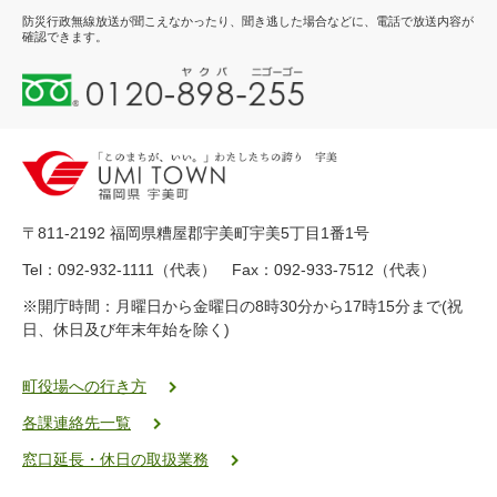
防災行政無線放送が聞こえなかったり、聞き逃した場合などに、電話で放送内容が
確認できます。
0
1
2
0
-
8
9
〒811-2192 福岡県糟屋郡宇美町宇美5丁目1番1号
8
-
Tel：092-932-1111（代表） Fax：092-933-7512（代表）
2
※開庁時間：月曜日から金曜日の8時30分から17時15分まで(祝
5
日、休日及び年末年始を除く)
5
ヤ
ク
町役場への行き方
バ
各課連絡先一覧
二
ゴ
窓口延長・休日の取扱業務
ー