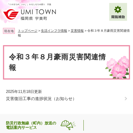
ペ
メ
ー
ニ
ジ
ュ
の
ー
先
を
トップページ
>
生活インフラ情報
>
災害情報
>
令和３年８月豪雨災害関連情
現在地
頭
飛
報
で
ば
拡大
文字サイズ
標準
す
し
本
。
て
文
令和３年８月豪雨災害関連情
背景色変更
白
黒
青
本
文
報
へ
Multilingual（English・中文・한글）
2025年11月18日更新
災害復旧工事の進捗状況（お知らせ）
防災行政無線（町内）放送の
電話案内サービス