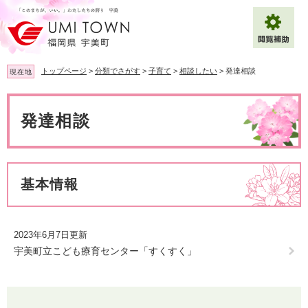
ペ
メ
ー
ニ
ジ
ュ
の
ー
先
を
トップページ
>
分類でさがす
>
子育て
>
相談したい
>
発達相談
現在地
頭
飛
で
ば
本
拡大
文字サイズ
標準
す
し
文
発達相談
。
て
背景色変更
白
黒
青
本
文
へ
Multilingual（English・中文・한글）
基本情報
2023年6月7日更新
宇美町立こども療育センター「すくすく」