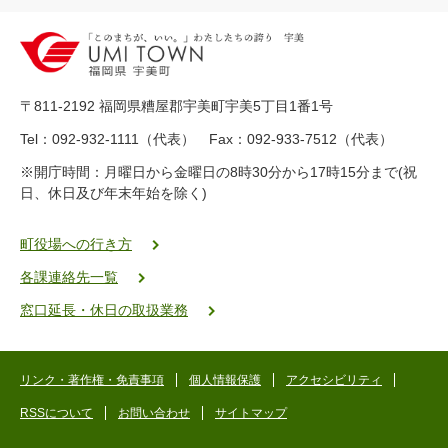
2
0
-
8
9
〒811-2192 福岡県糟屋郡宇美町宇美5丁目1番1号
8
-
Tel：092-932-1111（代表） Fax：092-933-7512（代表）
2
※開庁時間：月曜日から金曜日の8時30分から17時15分まで(祝
5
日、休日及び年末年始を除く)
5
ヤ
ク
町役場への行き方
バ
各課連絡先一覧
二
ゴ
窓口延長・休日の取扱業務
ー
ゴ
ー
リンク・著作権・免責事項
個人情報保護
アクセシビリティ
RSSについて
お問い合わせ
サイトマップ