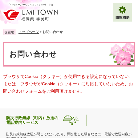
ペ
メ
ー
ニ
ジ
ュ
の
ー
先
を
トップページ
>
お問い合わせ
現在地
頭
飛
で
ば
本
拡大
文字サイズ
標準
す
し
文
お問い合わせ
。
て
背景色変更
白
黒
青
本
文
へ
Multilingual（English・中文・한글）
ブラウザでCookie（クッキー）が使用できる設定になっていない、
または、ブラウザがCookie（クッキー）に対応していないため、お
問い合わせフォームをご利用頂けません。
防災行政無線（町内）放送の
電話案内サービス
防災行政無線放送が聞こえなかったり、聞き逃した場合などに、電話で放送内容が