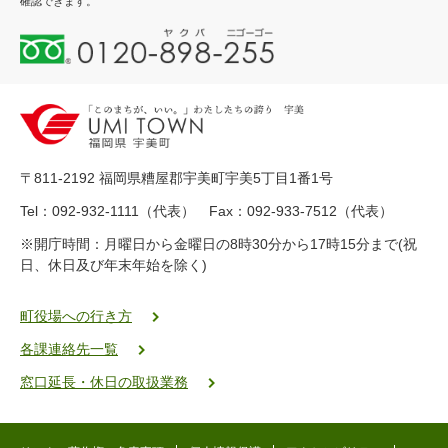
確認できます。
0
1
2
0
-
8
9
〒811-2192 福岡県糟屋郡宇美町宇美5丁目1番1号
8
-
Tel：092-932-1111（代表） Fax：092-933-7512（代表）
2
※開庁時間：月曜日から金曜日の8時30分から17時15分まで(祝
5
日、休日及び年末年始を除く)
5
ヤ
ク
町役場への行き方
バ
各課連絡先一覧
二
ゴ
窓口延長・休日の取扱業務
ー
ゴ
ー