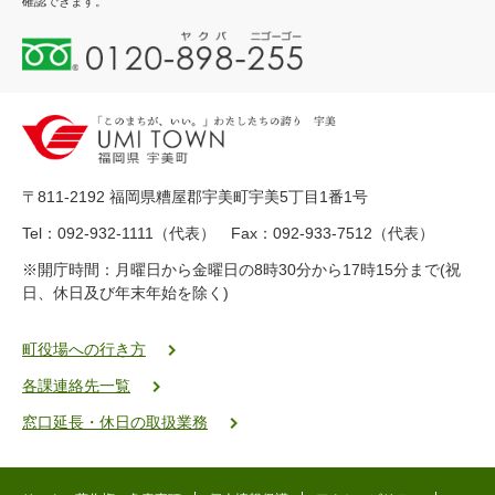
確認できます。
0
1
2
0
-
8
9
〒811-2192 福岡県糟屋郡宇美町宇美5丁目1番1号
8
-
Tel：092-932-1111（代表） Fax：092-933-7512（代表）
2
※開庁時間：月曜日から金曜日の8時30分から17時15分まで(祝
5
日、休日及び年末年始を除く)
5
ヤ
ク
町役場への行き方
バ
各課連絡先一覧
二
ゴ
窓口延長・休日の取扱業務
ー
ゴ
ー