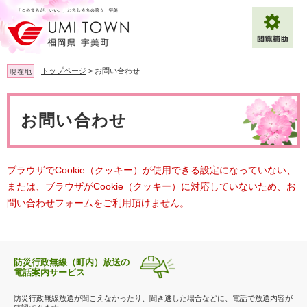
ペ
メ
ー
ニ
ジ
ュ
の
ー
先
を
トップページ
>
お問い合わせ
現在地
頭
飛
で
ば
本
拡大
文字サイズ
標準
す
し
文
お問い合わせ
。
て
背景色変更
白
黒
青
本
文
へ
Multilingual（English・中文・한글）
ブラウザでCookie（クッキー）が使用できる設定になっていない、
または、ブラウザがCookie（クッキー）に対応していないため、お
問い合わせフォームをご利用頂けません。
防災行政無線（町内）放送の
電話案内サービス
防災行政無線放送が聞こえなかったり、聞き逃した場合などに、電話で放送内容が