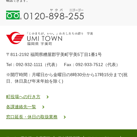
確認できます。
0
1
2
0
-
8
9
〒811-2192 福岡県糟屋郡宇美町宇美5丁目1番1号
8
-
Tel：092-932-1111（代表） Fax：092-933-7512（代表）
2
※開庁時間：月曜日から金曜日の8時30分から17時15分まで(祝
5
日、休日及び年末年始を除く)
5
ヤ
ク
町役場への行き方
バ
各課連絡先一覧
二
ゴ
窓口延長・休日の取扱業務
ー
ゴ
ー