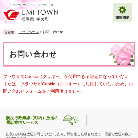
ペ
メ
ー
ニ
ジ
ュ
の
ー
先
を
トップページ
>
お問い合わせ
現在地
頭
飛
で
ば
本
拡大
文字サイズ
標準
す
し
文
お問い合わせ
。
て
背景色変更
白
黒
青
本
文
へ
Multilingual（English・中文・한글）
ブラウザでCookie（クッキー）が使用できる設定になっていない、
または、ブラウザがCookie（クッキー）に対応していないため、お
問い合わせフォームをご利用頂けません。
防災行政無線（町内）放送の
電話案内サービス
防災行政無線放送が聞こえなかったり、聞き逃した場合などに、電話で放送内容が