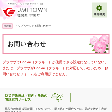
ペ
メ
ー
ニ
ジ
ュ
の
ー
先
を
トップページ
>
お問い合わせ
現在地
頭
飛
で
ば
本
拡大
文字サイズ
標準
す
し
文
お問い合わせ
。
て
背景色変更
白
黒
青
本
文
へ
Multilingual（English・中文・한글）
ブラウザでCookie（クッキー）が使用できる設定になっていない、
または、ブラウザがCookie（クッキー）に対応していないため、お
問い合わせフォームをご利用頂けません。
防災行政無線（町内）放送の
電話案内サービス
防災行政無線放送が聞こえなかったり、聞き逃した場合などに、電話で放送内容が