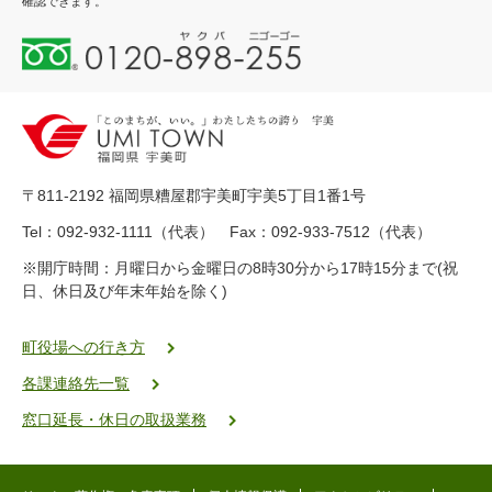
確認できます。
0
1
2
0
-
8
9
〒811-2192 福岡県糟屋郡宇美町宇美5丁目1番1号
8
-
Tel：092-932-1111（代表） Fax：092-933-7512（代表）
2
※開庁時間：月曜日から金曜日の8時30分から17時15分まで(祝
5
日、休日及び年末年始を除く)
5
ヤ
ク
町役場への行き方
バ
各課連絡先一覧
二
ゴ
窓口延長・休日の取扱業務
ー
ゴ
ー