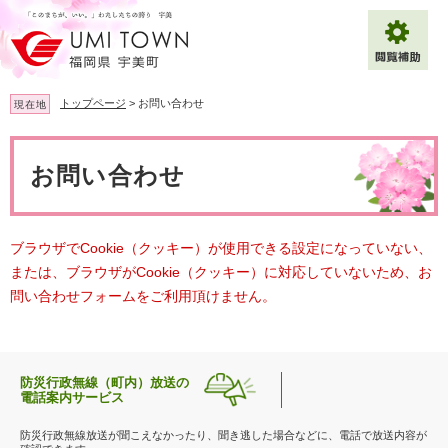
ペ
メ
ー
ニ
ジ
ュ
の
ー
先
を
トップページ
>
お問い合わせ
現在地
頭
飛
で
ば
本
拡大
文字サイズ
標準
す
し
文
お問い合わせ
。
て
背景色変更
白
黒
青
本
文
へ
Multilingual（English・中文・한글）
ブラウザでCookie（クッキー）が使用できる設定になっていない、
または、ブラウザがCookie（クッキー）に対応していないため、お
問い合わせフォームをご利用頂けません。
防災行政無線（町内）放送の
電話案内サービス
防災行政無線放送が聞こえなかったり、聞き逃した場合などに、電話で放送内容が