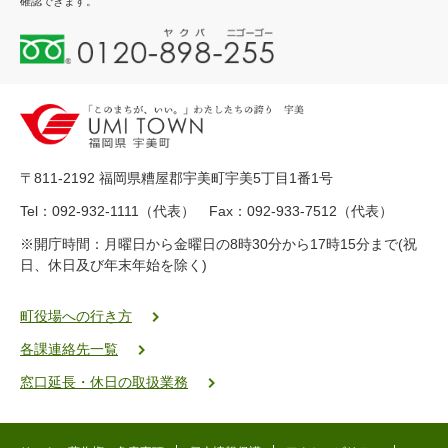
確認できます。
0
1
2
0
-
8
9
〒811-2192 福岡県糟屋郡宇美町宇美5丁目1番1号
8
-
Tel：092-932-1111（代表） Fax：092-933-7512（代表）
2
※開庁時間：月曜日から金曜日の8時30分から17時15分まで(祝
5
日、休日及び年末年始を除く)
5
ヤ
ク
町役場への行き方
バ
各課連絡先一覧
二
ゴ
窓口延長・休日の取扱業務
ー
ゴ
ー