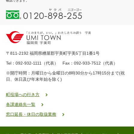
確認できます。
0
1
2
0
-
8
9
〒811-2192 福岡県糟屋郡宇美町宇美5丁目1番1号
8
-
Tel：092-932-1111（代表） Fax：092-933-7512（代表）
2
※開庁時間：月曜日から金曜日の8時30分から17時15分まで(祝
5
日、休日及び年末年始を除く)
5
ヤ
ク
町役場への行き方
バ
各課連絡先一覧
二
ゴ
窓口延長・休日の取扱業務
ー
ゴ
ー