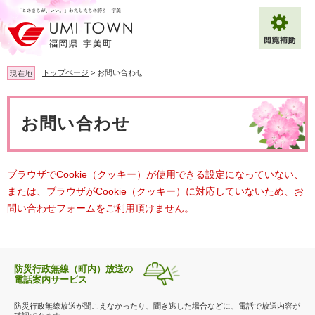
ペ
メ
ー
ニ
ジ
ュ
の
ー
先
を
トップページ
>
お問い合わせ
現在地
頭
飛
で
ば
本
拡大
文字サイズ
標準
す
し
文
お問い合わせ
。
て
背景色変更
白
黒
青
本
文
へ
Multilingual（English・中文・한글）
ブラウザでCookie（クッキー）が使用できる設定になっていない、
または、ブラウザがCookie（クッキー）に対応していないため、お
問い合わせフォームをご利用頂けません。
防災行政無線（町内）放送の
電話案内サービス
防災行政無線放送が聞こえなかったり、聞き逃した場合などに、電話で放送内容が