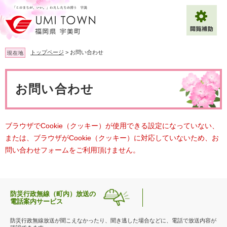
ペ
メ
ー
ニ
ジ
ュ
の
ー
先
を
トップページ
>
お問い合わせ
現在地
頭
飛
で
ば
本
拡大
文字サイズ
標準
す
し
文
お問い合わせ
。
て
背景色変更
白
黒
青
本
文
へ
Multilingual（English・中文・한글）
ブラウザでCookie（クッキー）が使用できる設定になっていない、
または、ブラウザがCookie（クッキー）に対応していないため、お
問い合わせフォームをご利用頂けません。
防災行政無線（町内）放送の
電話案内サービス
防災行政無線放送が聞こえなかったり、聞き逃した場合などに、電話で放送内容が