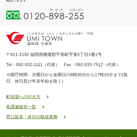
確認できます。
0
1
2
0
-
8
9
〒811-2192 福岡県糟屋郡宇美町宇美5丁目1番1号
8
-
Tel：092-932-1111（代表） Fax：092-933-7512（代表）
2
※開庁時間：月曜日から金曜日の8時30分から17時15分まで(祝
5
日、休日及び年末年始を除く)
5
ヤ
ク
町役場への行き方
バ
各課連絡先一覧
二
ゴ
窓口延長・休日の取扱業務
ー
ゴ
ー