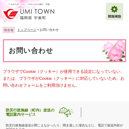
ペ
メ
ー
ニ
ジ
ュ
の
ー
先
を
トップページ
>
お問い合わせ
現在地
頭
飛
で
ば
本
拡大
文字サイズ
標準
す
し
文
お問い合わせ
。
て
背景色変更
白
黒
青
本
文
へ
Multilingual（English・中文・한글）
ブラウザでCookie（クッキー）が使用できる設定になっていない、
または、ブラウザがCookie（クッキー）に対応していないため、お
問い合わせフォームをご利用頂けません。
防災行政無線（町内）放送の
電話案内サービス
防災行政無線放送が聞こえなかったり、聞き逃した場合などに、電話で放送内容が