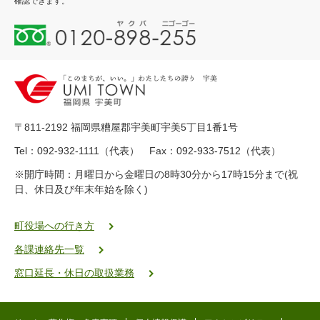
確認できます。
0
1
2
0
-
8
9
〒811-2192 福岡県糟屋郡宇美町宇美5丁目1番1号
8
-
Tel：092-932-1111（代表） Fax：092-933-7512（代表）
2
※開庁時間：月曜日から金曜日の8時30分から17時15分まで(祝
5
日、休日及び年末年始を除く)
5
ヤ
ク
町役場への行き方
バ
各課連絡先一覧
二
ゴ
窓口延長・休日の取扱業務
ー
ゴ
ー