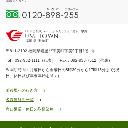
確認できます。
0
1
2
0
-
8
9
〒811-2192 福岡県糟屋郡宇美町宇美5丁目1番1号
8
-
Tel：092-932-1111（代表） Fax：092-933-7512（代表）
2
※開庁時間：月曜日から金曜日の8時30分から17時15分まで(祝
5
日、休日及び年末年始を除く)
5
ヤ
ク
町役場への行き方
バ
各課連絡先一覧
二
ゴ
窓口延長・休日の取扱業務
ー
ゴ
ー