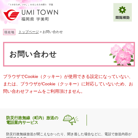
ペ
メ
ー
ニ
ジ
ュ
の
ー
先
を
トップページ
>
お問い合わせ
現在地
頭
飛
で
ば
本
拡大
文字サイズ
標準
す
し
文
お問い合わせ
。
て
背景色変更
白
黒
青
本
文
へ
Multilingual（English・中文・한글）
ブラウザでCookie（クッキー）が使用できる設定になっていない、
または、ブラウザがCookie（クッキー）に対応していないため、お
問い合わせフォームをご利用頂けません。
防災行政無線（町内）放送の
電話案内サービス
防災行政無線放送が聞こえなかったり、聞き逃した場合などに、電話で放送内容が