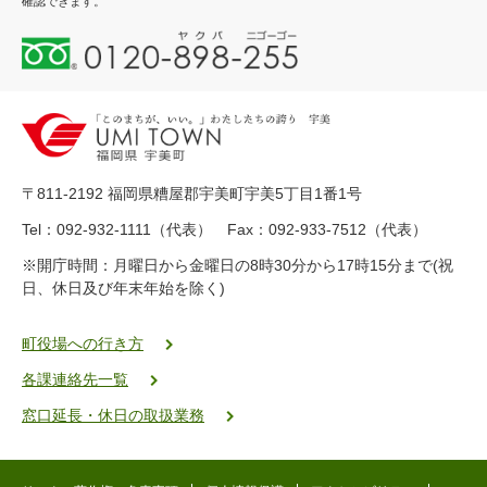
確認できます。
0
1
2
0
-
8
9
〒811-2192 福岡県糟屋郡宇美町宇美5丁目1番1号
8
-
Tel：092-932-1111（代表） Fax：092-933-7512（代表）
2
※開庁時間：月曜日から金曜日の8時30分から17時15分まで(祝
5
日、休日及び年末年始を除く)
5
ヤ
ク
町役場への行き方
バ
各課連絡先一覧
二
ゴ
窓口延長・休日の取扱業務
ー
ゴ
ー