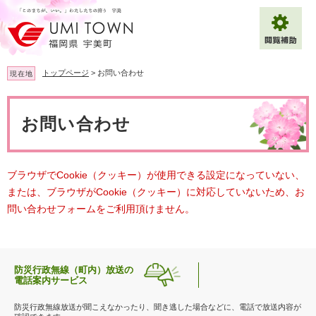
ペ
メ
ー
ニ
ジ
ュ
の
ー
先
を
トップページ
>
お問い合わせ
現在地
頭
飛
で
ば
本
拡大
文字サイズ
標準
す
し
文
お問い合わせ
。
て
背景色変更
白
黒
青
本
文
へ
Multilingual（English・中文・한글）
ブラウザでCookie（クッキー）が使用できる設定になっていない、
または、ブラウザがCookie（クッキー）に対応していないため、お
問い合わせフォームをご利用頂けません。
防災行政無線（町内）放送の
電話案内サービス
防災行政無線放送が聞こえなかったり、聞き逃した場合などに、電話で放送内容が