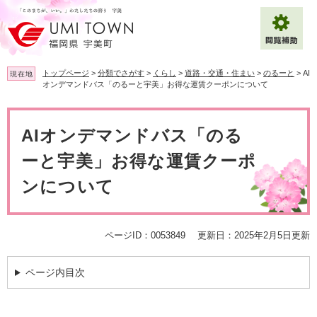
ペ
メ
ー
ニ
ジ
ュ
の
ー
先
を
トップページ
>
分類でさがす
>
くらし
>
道路・交通・住まい
>
のるーと
>
AI
現在地
頭
飛
オンデマンドバス「のるーと宇美」お得な運賃クーポンについて
で
ば
拡大
文字サイズ
標準
す
し
本
。
て
文
AIオンデマンドバス「のる
背景色変更
白
黒
青
本
文
ーと宇美」お得な運賃クーポ
へ
Multilingual（English・中文・한글）
ンについて
ページID：0053849
更新日：2025年2月5日更新
ページ内目次