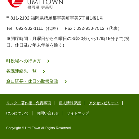
-
8
9
〒811-2192 福岡県糟屋郡宇美町宇美5丁目1番1号
8
-
Tel：092-932-1111（代表） Fax：092-933-7512（代表）
2
※開庁時間：月曜日から金曜日の8時30分から17時15分まで(祝
5
日、休日及び年末年始を除く)
5
ヤ
ク
町役場への行き方
バ
各課連絡先一覧
二
ゴ
窓口延長・休日の取扱業務
ー
ゴ
ー
リンク・著作権・免責事項
個人情報保護
アクセシビリティ
RSSについて
お問い合わせ
サイトマップ
Copyright © Umi Town.All Rights Reserved.