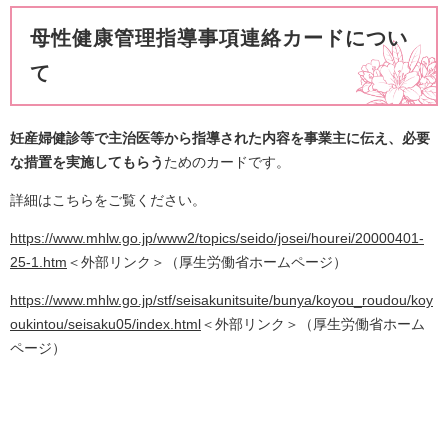
母性健康管理指導事項連絡カードについ
て
妊産婦健診等で主治医等から指導された内容を事業主に伝え、必要
な措置を実施してもらう
ためのカードです。
詳細はこちらをご覧ください。
https://www.mhlw.go.jp/www2/topics/seido/josei/hourei/20000401-
25-1.htm
＜外部リンク＞
（厚生労働省ホームページ）
https://www.mhlw.go.jp/stf/seisakunitsuite/bunya/koyou_roudou/koy
oukintou/seisaku05/index.html
＜外部リンク＞
（厚生労働省ホーム
ページ）​