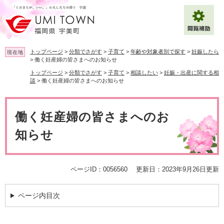
ペ
メ
ー
ニ
ジ
ュ
の
ー
先
を
トップページ
>
分類でさがす
>
子育て
>
年齢や対象者別で探す
>
妊娠したら
現在地
頭
飛
>
働く妊産婦の皆さまへのお知らせ
で
ば
トップページ
>
分類でさがす
>
子育て
>
相談したい
>
妊娠・出産に関する相
拡大
文字サイズ
標準
す
し
談
>
働く妊産婦の皆さまへのお知らせ
。
て
背景色変更
白
黒
青
本
本
文
文
働く妊産婦の皆さまへのお
へ
Multilingual（English・中文・한글）
知らせ
ページID：0056560
更新日：2023年9月26日更新
ページ内目次