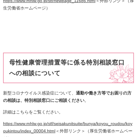
https://www.mhlw.go.jp/stf/newpage_11686.html
＜外部リンク＞
​（厚
生労働省ホームページ）
母性健康管理措置等に係る特別相談窓口
への相談について
新型コロナウイルス感染症について、
通勤や働き方等でお困りの方
の相談は、特別相談窓口にご相談ください
。
詳細はこちらをご覧ください。
https://www.mhlw.go.jp/stf/seisakunitsuite/bunya/koyou_roudou/koy
oukintou/index_00004.html
＜外部リンク＞
（厚生労働省ホームペー