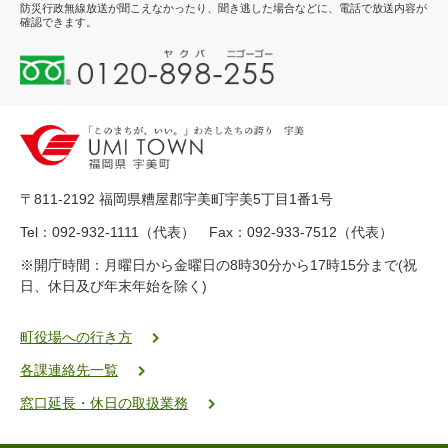
防災行政無線放送が聞こえなかったり、聞き逃した場合などに、電話で放送内容が
確認できます。
0
1
2
0
-
8
9
〒811-2192 福岡県糟屋郡宇美町宇美5丁目1番1号
8
-
Tel：092-932-1111（代表） Fax：092-933-7512（代表）
2
※開庁時間：月曜日から金曜日の8時30分から17時15分まで(祝
5
日、休日及び年末年始を除く)
5
ヤ
ク
町役場への行き方
バ
各課連絡先一覧
二
ゴ
窓口延長・休日の取扱業務
ー
ゴ