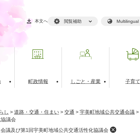
本文へ
閲覧補助
Multilin
動
町政情報
しごと・産業
子育
戸籍・マイナンバー
・生涯学習
税金・料金(個人向け）
文化・スポーツ
広報
税金（事業者向け）
らし
>
道路・交通・住まい
>
交通
>
宇美町地域公共交通会議
>
境・衛生
るさと納税
上下水道
職員採用情報
化協議会
通会議及び第1回宇美町地域公共交通活性化協議会
・開発
人権・男女共同参画・平