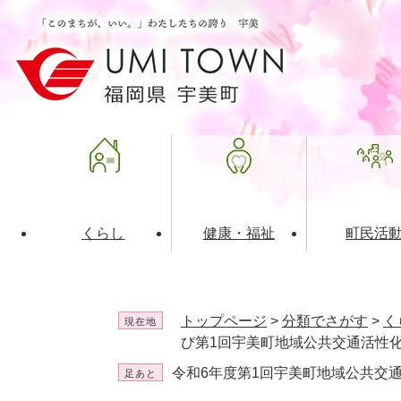
ペ
メ
ー
ニ
ジ
ュ
の
ー
先
を
頭
飛
で
ば
す
し
。
て
本
文
くらし
健康・福祉
町民活
へ
ライフインデックス
福祉・介護
地域コミュニティ
町の概要
入札・発注情報
住民票・
健康
社会教育
町政運営
産業振興
トップページ
>
分類でさがす
>
く
現在地
保険・年金
共働・ボランティア
歴史と文化財
広告事業
ごみ・環
施設案内
企業版ふ
び第1回宇美町地域公共交通活性
令和6年度第1回宇美町地域公共交
足あと
道路・交通・住まい
財政・管財情報
都市計画