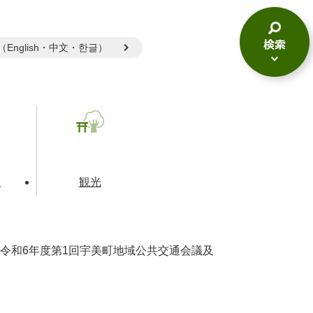
gual（English・中文・한글）
検
索
メ
ニ
ュ
ー
て
観光
令和6年度第1回宇美町地域公共交通会議及
とじる
とじる
とじる
和