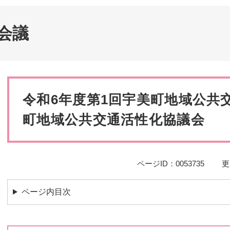
災・安全
会議
本
文
令和6年度第1回宇美町地域公共
町地域公共交通活性化協議会
ページID：0053735
更
ページ内目次