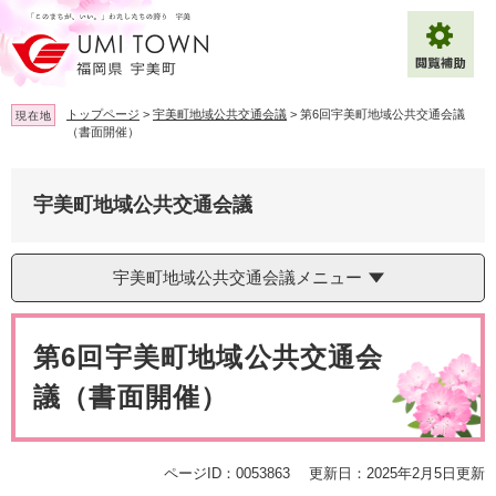
ペ
メ
ー
ニ
ジ
ュ
の
ー
先
を
トップページ
>
宇美町地域公共交通会議
>
第6回宇美町地域公共交通会議
現在地
頭
飛
（書面開催）
で
ば
拡大
文字サイズ
標準
す
し
。
て
宇美町地域公共交通会議
背景色変更
白
黒
青
本
文
へ
Multilingual（English・中文・한글）
宇美町地域公共交通会議メニュー
本
文
第6回宇美町地域公共交通会
議（書面開催）
ページID：0053863
更新日：2025年2月5日更新