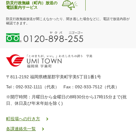
防災行政無線（町内）放送の
電話案内サービス
防災行政無線放送が聞こえなかったり、聞き逃した場合などに、電話で放送内容が
確認できます。
0
1
2
0
-
8
9
〒811-2192 福岡県糟屋郡宇美町宇美5丁目1番1号
8
-
Tel：092-932-1111（代表） Fax：092-933-7512（代表）
2
※開庁時間：月曜日から金曜日の8時30分から17時15分まで(祝
5
日、休日及び年末年始を除く)
5
ヤ
ク
町役場への行き方
バ
各課連絡先一覧
二