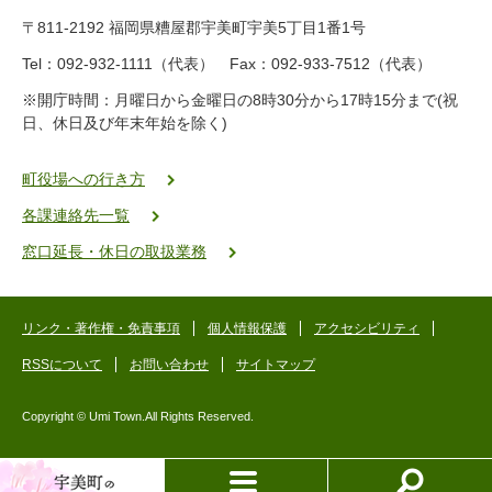
9
〒811-2192 福岡県糟屋郡宇美町宇美5丁目1番1号
8
-
Tel：092-932-1111（代表） Fax：092-933-7512（代表）
2
※開庁時間：月曜日から金曜日の8時30分から17時15分まで(祝
5
日、休日及び年末年始を除く)
5
ヤ
ク
町役場への行き方
バ
各課連絡先一覧
二
ゴ
窓口延長・休日の取扱業務
ー
ゴ
ー
リンク・著作権・免責事項
個人情報保護
アクセシビリティ
RSSについて
お問い合わせ
サイトマップ
Copyright © Umi Town.All Rights Reserved.