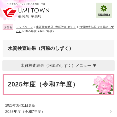
ペ
メ
ー
ニ
ジ
ュ
の
ー
先
を
トップページ
>
水質検査結果（河原のしずく）
>
水質検査結果（河原のしず
現在地
頭
飛
く）
>
2025年度（令和7年度）
で
ば
拡大
文字サイズ
標準
す
し
。
て
水質検査結果（河原のしずく）
背景色変更
白
黒
青
本
文
へ
Multilingual（English・中文・한글）
水質検査結果（河原のしずく）メニュー
本
文
2025年度（令和7年度）
2026年3月31日更新
2025年度（令和7年度）