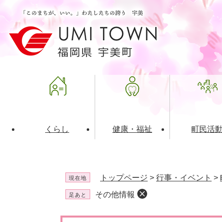
ペ
メ
ー
ニ
ジ
ュ
の
ー
先
を
頭
飛
で
ば
す
し
。
て
本
文
くらし
健康・福祉
町民活
へ
ライフインデックス
福祉・介護
地域コミュニティ
町の概要
入札・発注情報
住民票・
健康
社会教育
町政運営
産業振興
トップページ
>
行事・イベント
>
現在地
保険・年金
共働・ボランティア
歴史と文化財
広告事業
ごみ・環
施設案内
企業版ふ
その他情報
足あと
道路・交通・住まい
財政・管財情報
都市計画
本