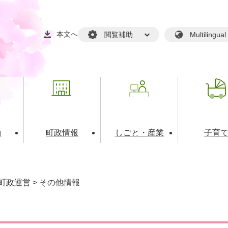
本文へ
閲覧補助
Multilin
動
町政情報
しごと・産業
子育
戸籍・マイナンバー
・生涯学習
税金・料金(個人向け）
文化・スポーツ
広報
税金（事業者向け）
町政運営
>
その他情報
境・衛生
るさと納税
上下水道
職員採用情報
・開発
人権・男女共同参画・平