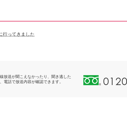
災・安全
に行ってきました
0
線放送が聞こえなかったり、聞き逃した
、電話で放送内容が確認できます。
1
2
0
-
8
9
8