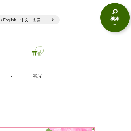
gual（English・中文・한글）
検
索
メ
ニ
ュ
ー
て
観光
とじる
とじる
とじる
和