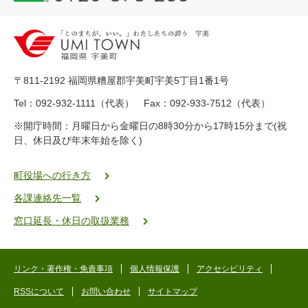
2
0
-
8
9
〒811-2192 福岡県糟屋郡宇美町宇美5丁目1番1号
8
-
Tel：092-932-1111（代表） Fax：092-933-7512（代表）
2
※開庁時間：月曜日から金曜日の8時30分から17時15分まで(祝
5
日、休日及び年末年始を除く)
5
ヤ
ク
町役場への行き方
バ
各課連絡先一覧
二
ゴ
窓口延長・休日の取扱業務
ー
ゴ
ー
リンク・著作権・免責事項
個人情報保護
アクセシビリティ
RSSについて
お問い合わせ
サイトマップ