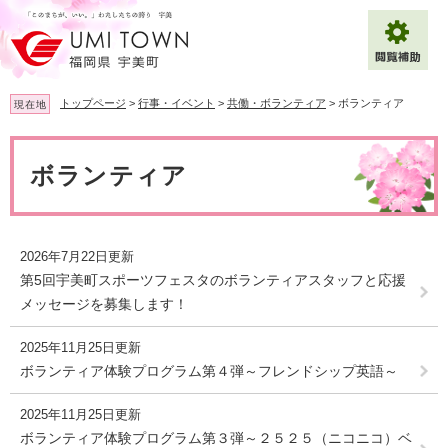
ペ
メ
ー
ニ
ジ
ュ
の
ー
先
を
トップページ
>
行事・イベント
>
共働・ボランティア
>
ボランティア
現在地
頭
飛
で
ば
本
拡大
文字サイズ
標準
す
し
文
ボランティア
。
て
背景色変更
白
黒
青
本
文
へ
Multilingual（English・中文・한글）
2026年7月22日更新
第5回宇美町スポーツフェスタのボランティアスタッフと応援
メッセージを募集します！
2025年11月25日更新
ボランティア体験プログラム第４弾～フレンドシップ英語～
2025年11月25日更新
ボランティア体験プログラム第３弾～２５２５（ニコニコ）ベ