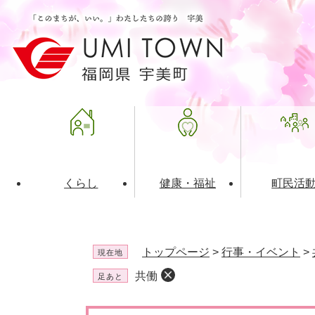
ペ
メ
ー
ニ
ジ
ュ
の
ー
先
を
頭
飛
で
ば
す
し
。
て
本
文
くらし
健康・福祉
町民活
へ
ライフインデックス
福祉・介護
地域コミュニティ
町の概要
入札・発注情報
住民票・
健康
社会教育
町政運営
産業振興
トップページ
>
行事・イベント
>
現在地
保険・年金
共働・ボランティア
歴史と文化財
広告事業
ごみ・環
施設案内
企業版ふ
共働
足あと
道路・交通・住まい
財政・管財情報
都市計画
本