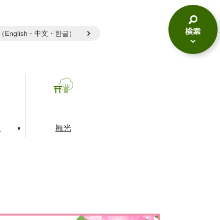
gual（English・中文・한글）
検
索
メ
ニ
ュ
ー
て
観光
とじる
とじる
とじる
和