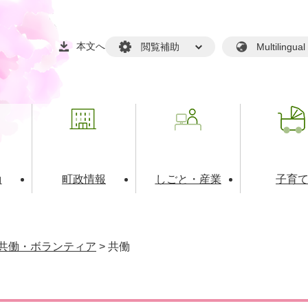
本文へ
閲覧補助
Multilin
動
町政情報
しごと・産業
子育
戸籍・マイナンバー
・生涯学習
税金・料金(個人向け）
文化・スポーツ
広報
税金（事業者向け）
共働・ボランティア
>
共働
境・衛生
るさと納税
上下水道
職員採用情報
・開発
人権・男女共同参画・平