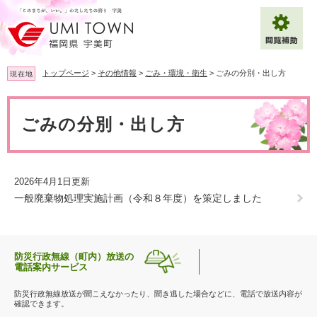
ペ
メ
ー
ニ
ジ
ュ
の
ー
先
を
トップページ
>
その他情報
>
ごみ・環境・衛生
>
ごみの分別・出し方
現在地
頭
飛
で
ば
本
拡大
文字サイズ
標準
す
し
文
ごみの分別・出し方
。
て
背景色変更
白
黒
青
本
文
へ
Multilingual（English・中文・한글）
2026年4月1日更新
一般廃棄物処理実施計画（令和８年度）を策定しました
防災行政無線（町内）放送の
電話案内サービス
防災行政無線放送が聞こえなかったり、聞き逃した場合などに、電話で放送内容が
確認できます。