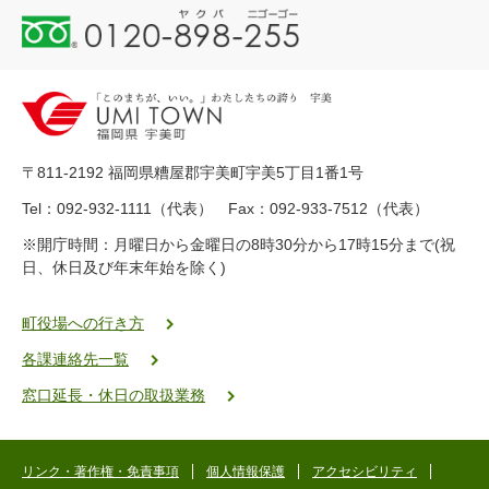
0
1
2
0
-
8
9
〒811-2192 福岡県糟屋郡宇美町宇美5丁目1番1号
8
-
Tel：092-932-1111（代表） Fax：092-933-7512（代表）
2
※開庁時間：月曜日から金曜日の8時30分から17時15分まで(祝
5
日、休日及び年末年始を除く)
5
ヤ
ク
町役場への行き方
バ
各課連絡先一覧
二
ゴ
窓口延長・休日の取扱業務
ー
ゴ
ー
リンク・著作権・免責事項
個人情報保護
アクセシビリティ