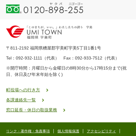
0
1
2
0
-
8
9
〒811-2192 福岡県糟屋郡宇美町宇美5丁目1番1号
8
-
Tel：092-932-1111（代表） Fax：092-933-7512（代表）
2
※開庁時間：月曜日から金曜日の8時30分から17時15分まで(祝
5
日、休日及び年末年始を除く)
5
ヤ
ク
町役場への行き方
バ
各課連絡先一覧
二
ゴ
窓口延長・休日の取扱業務
ー
ゴ
ー
リンク・著作権・免責事項
個人情報保護
アクセシビリティ