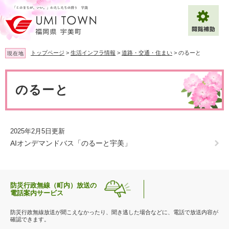
ペ
メ
ー
ニ
ジ
ュ
の
ー
先
を
トップページ
>
生活インフラ情報
>
道路・交通・住まい
>
のるーと
現在地
頭
飛
で
ば
本
拡大
文字サイズ
標準
す
し
文
のるーと
。
て
背景色変更
白
黒
青
本
文
へ
Multilingual（English・中文・한글）
2025年2月5日更新
AIオンデマンドバス「のるーと宇美」
防災行政無線（町内）放送の
電話案内サービス
防災行政無線放送が聞こえなかったり、聞き逃した場合などに、電話で放送内容が
確認できます。