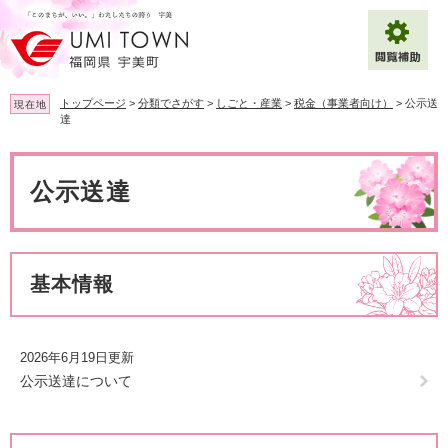
ペ
メ
ー
ニ
ジ
ュ
の
ー
先
を
トップページ
>
分類でさがす
>
しごと・産業
>
税金（事業者向け）
>
公示送
現在地
頭
飛
達
で
ば
拡大
文字サイズ
標準
す
し
本
。
て
文
公示送達
背景色変更
白
黒
青
本
文
へ
Multilingual（English・中文・한글）
基本情報
2026年6月19日更新
公示送達について