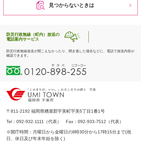
見つからないときは
防災行政無線（町内）放送の
電話案内サービス
防災行政無線放送が聞こえなかったり、聞き逃した場合などに、電話で放送内容が
確認できます。
0
1
2
0
-
8
9
〒811-2192 福岡県糟屋郡宇美町宇美5丁目1番1号
8
-
Tel：092-932-1111（代表） Fax：092-933-7512（代表）
2
※開庁時間：月曜日から金曜日の8時30分から17時15分まで(祝
5
日、休日及び年末年始を除く)
5