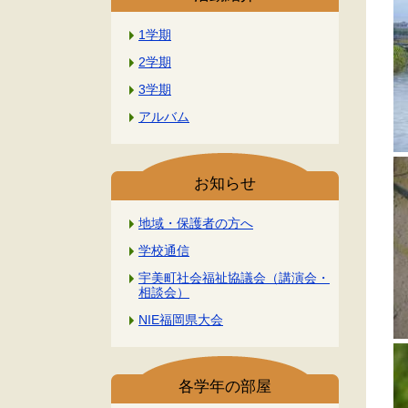
1学期
2学期
3学期
アルバム
お知らせ
地域・保護者の方へ
学校通信
宇美町社会福祉協議会（講演会・
相談会）
NIE福岡県大会
各学年の部屋