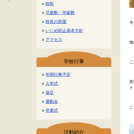
校歌
児童数・学級数
校長の部屋
今
いじめ防止基本方針
アクセス
地
学校行事
こ
年間行事予定
井
入学式
ト
遠足
運動会
こ
卒業式
活動紹介