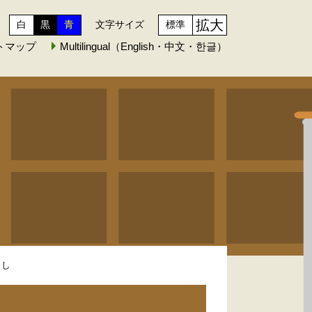
拡大
白
黒
青
文字サイズ
標準
トマップ
Multilingual（English・中文・한글）
よし