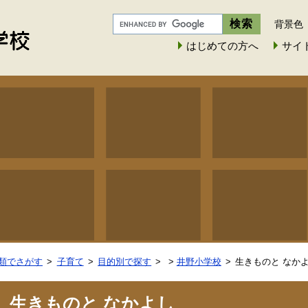
背景色
はじめての方へ
サイ
類でさがす
子育て
目的別で探す
>
井野小学校
生きものと なか
生きものと なかよし