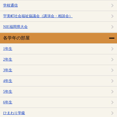
学校通信
宇美町社会福祉協議会（講演会・相談会）
NIE福岡県大会
各学年の部屋
1年生
2年生
3年生
4年生
5年生
6年生
ひまわり学級