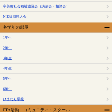
宇美町社会福祉協議会（講演会・相談会）
NIE福岡県大会
各学年の部屋
1年生
2年生
3年生
4年生
5年生
6年生
ひまわり学級
PTA活動、コミュニティ・スクール