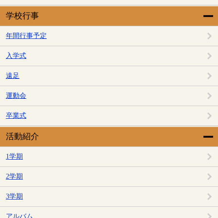
学校行事
年間行事予定
入学式
遠足
運動会
卒業式
活動紹介
1学期
2学期
3学期
アルバム