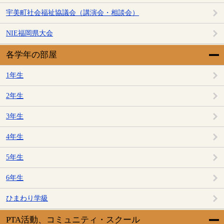
宇美町社会福祉協議会（講演会・相談会）
NIE福岡県大会
各学年の部屋
1年生
2年生
3年生
4年生
5年生
6年生
ひまわり学級
PTA活動、コミュニティ・スクール