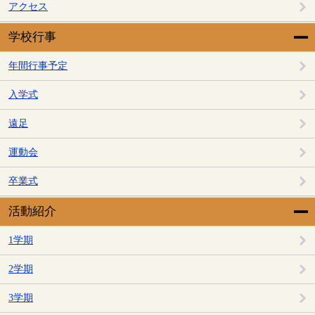
アクセス
学校行事
年間行事予定
入学式
遠足
運動会
卒業式
活動紹介
1学期
2学期
3学期