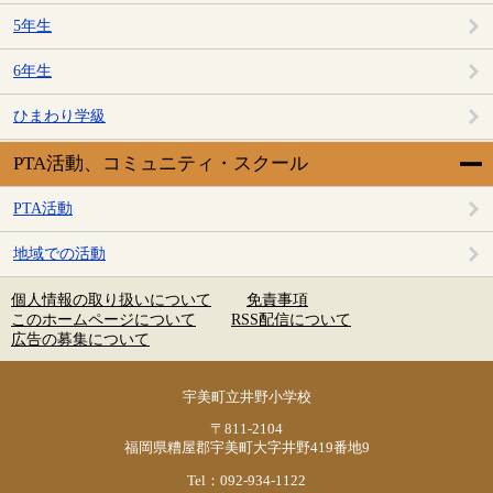
5年生
6年生
ひまわり学級
PTA活動、コミュニティ・スクール
PTA活動
地域での活動
個人情報の取り扱いについて
免責事項
このホームページについて
RSS配信について
広告の募集について
宇美町立井野小学校
〒811-2104
福岡県糟屋郡宇美町大字井野419番地9
Tel：092-934-1122