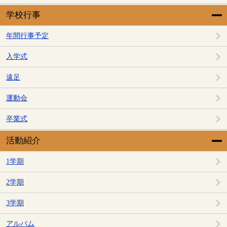
学校行事
年間行事予定
入学式
遠足
運動会
卒業式
活動紹介
1学期
2学期
3学期
アルバム