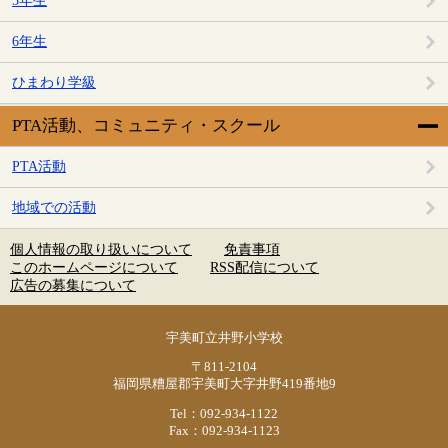
5年生
6年生
ひまわり学級
PTA活動、コミュニティ・スクール
PTA活動
地域での活動
個人情報の取り扱いについて
免責事項
このホームページについて
RSS配信について
広告の募集について
宇美町立井野小学校
〒811-2104
福岡県糟屋郡宇美町大字井野419番地9
Tel：092-934-1122
Fax：092-934-1123