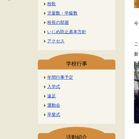
校歌
児童数・学級数
校長の部屋
今
いじめ防止基本方針
アクセス
こ
新
学校行事
年間行事予定
入学式
遠足
運動会
卒業式
活動紹介