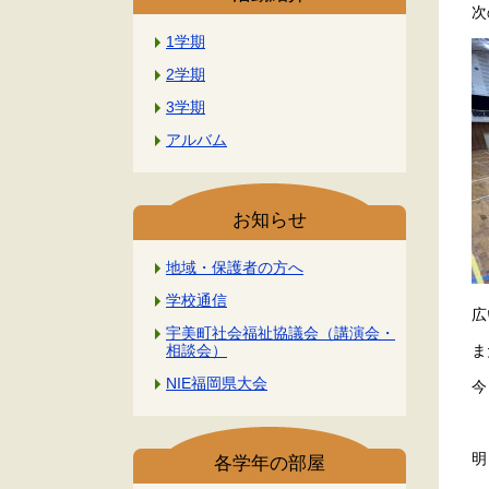
次
1学期
2学期
3学期
アルバム
お知らせ
地域・保護者の方へ
学校通信
広
宇美町社会福祉協議会（講演会・
ま
相談会）
NIE福岡県大会
今
明
各学年の部屋