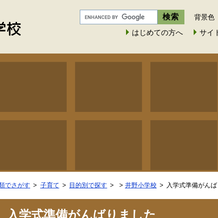
背景色
はじめての方へ
サイ
類でさがす
子育て
目的別で探す
>
井野小学校
入学式準備がんば
入学式準備がんばりました