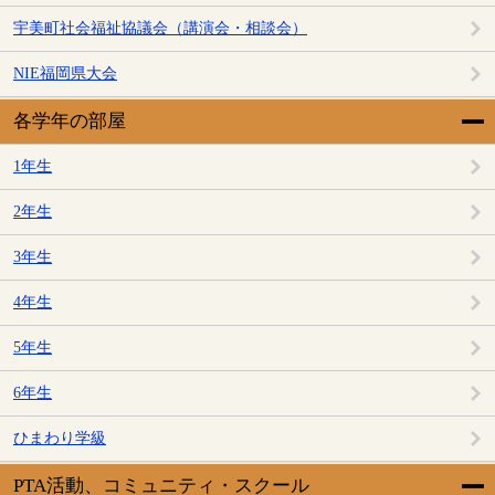
宇美町社会福祉協議会（講演会・相談会）
NIE福岡県大会
各学年の部屋
1年生
2年生
3年生
4年生
5年生
6年生
ひまわり学級
PTA活動、コミュニティ・スクール